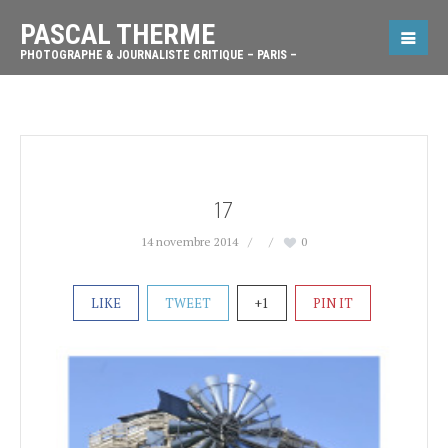
PASCAL THERME
PHOTOGRAPHE & JOURNALISTE CRITIQUE – PARIS –
17
14 novembre 2014
0
LIKE
TWEET
+1
PIN IT