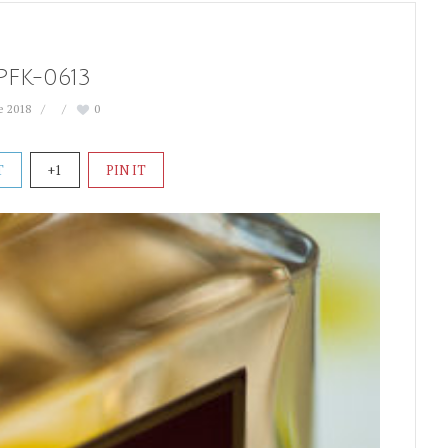
PFK-0613
e 2018
0
T
+1
PIN IT