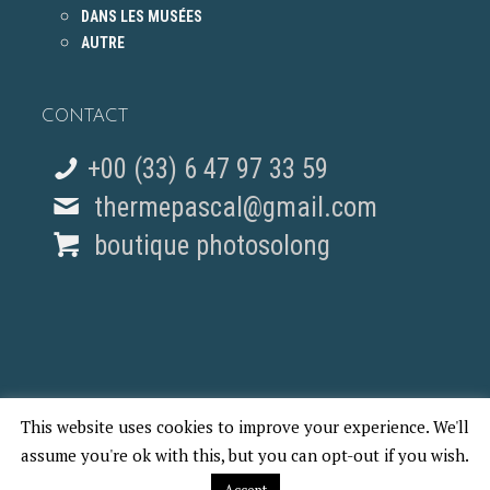
DANS LES MUSÉES
AUTRE
CONTACT
+00 (33) 6 47 97 33 59
thermepascal@gmail.com
boutique photosolong
This website uses cookies to improve your experience. We'll
© 2018 Pascal Therme - REPORTAGES PHOTO PARIS
assume you're ok with this, but you can opt-out if you wish.