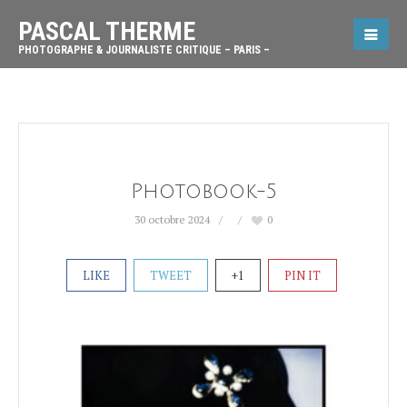
PASCAL THERME
PHOTOGRAPHE & JOURNALISTE CRITIQUE – PARIS –
Photobook-5
30 octobre 2024
0
LIKE
TWEET
+1
PIN IT