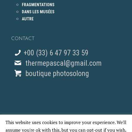
FRAGMENTATIONS
DANS LES MUSÉES
AUTRE
CONTACT
+00 (33) 6 47 97 33 59
thermepascal@gmail.com
boutique photosolong
This website uses cookies to improve your experience. We'll
© 2018 Pascal Therme - REPORTAGES PHOTO PARIS
assume you're ok with this, but you can opt-out if you wish.