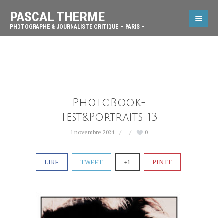
PASCAL THERME
PHOTOGRAPHE & JOURNALISTE CRITIQUE – PARIS –
PhotoBook-
Test&Portraits-13
1 novembre 2024
0
LIKE
TWEET
+1
PIN IT