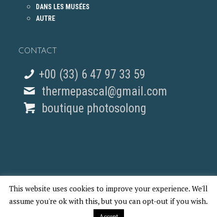
DANS LES MUSÉES
AUTRE
CONTACT
+00 (33) 6 47 97 33 59
thermepascal@gmail.com
boutique photosolong
This website uses cookies to improve your experience. We'll
© 2018 Pascal Therme - REPORTAGES PHOTO PARIS
assume you're ok with this, but you can opt-out if you wish.
Accept