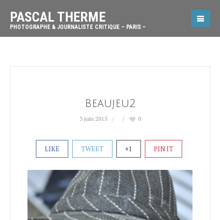
PASCAL THERME
PHOTOGRAPHE & JOURNALISTE CRITIQUE – PARIS –
Beaujeu2
3 juin 2015
0
LIKE
TWEET
+1
PIN IT