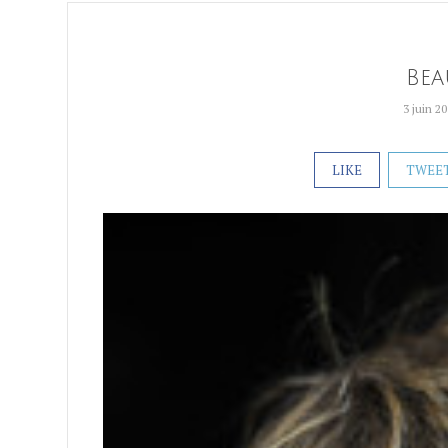
Bea
3 juin 2
LIKE
TWEE