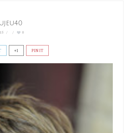
ujeu40
015
0
T
+1
PIN IT