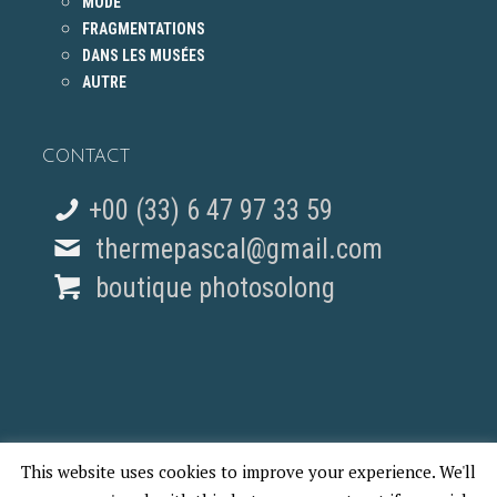
MODE
FRAGMENTATIONS
DANS LES MUSÉES
AUTRE
CONTACT
+00 (33) 6 47 97 33 59
thermepascal@gmail.com
boutique photosolong
This website uses cookies to improve your experience. We'll
© 2018 Pascal Therme - REPORTAGES PHOTO PARIS