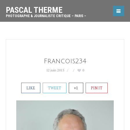
PASCAL THERME
PHOTOGRAPHE & JOURNALISTE CRITIQUE – PARIS –
Francois234
12 juin 2015
0
LIKE
TWEET
+1
PIN IT