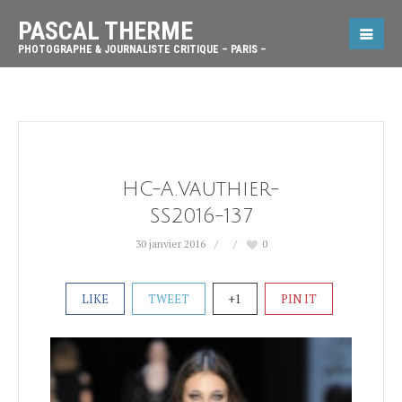
PASCAL THERME
PHOTOGRAPHE & JOURNALISTE CRITIQUE – PARIS –
HC-A.Vauthier-
SS2016-137
30 janvier 2016
0
LIKE
TWEET
+1
PIN IT