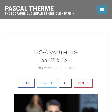
PASCAL THERME
PHOTOGRAPHE & JOURNALISTE CRITIQUE – PARIS –
HC-A.Vauthier-
SS2016-139
30 janvier 2016
0
LIKE
TWEET
+1
PIN IT