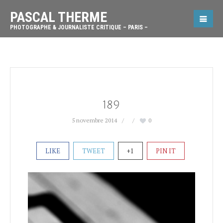
PASCAL THERME
PHOTOGRAPHE & JOURNALISTE CRITIQUE – PARIS –
189
5 novembre 2014
0
LIKE
TWEET
+1
PIN IT