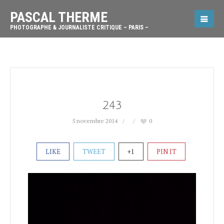
PASCAL THERME
PHOTOGRAPHE & JOURNALISTE CRITIQUE – PARIS –
243
5 novembre 2014
0
LIKE
TWEET
+1
PIN IT