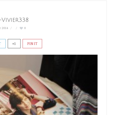
Vivier338
e 2014
0
T
+1
PIN IT