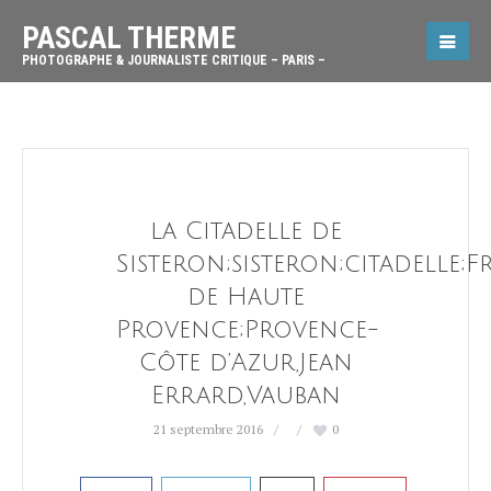
PASCAL THERME
PHOTOGRAPHE & JOURNALISTE CRITIQUE – PARIS –
la Citadelle de
Sisteron;sisteron;citadelle;F
de Haute
Provence;Provence-
Côte d’Azur,Jean
Errard,Vauban
21 septembre 2016
0