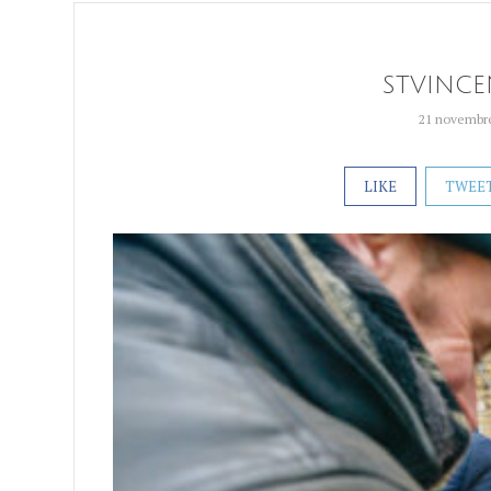
STVINCE
21 novembr
LIKE
TWEE