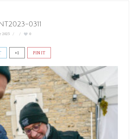
NT2023-0311
e 2023
0
T
+1
PIN IT