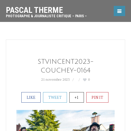
PASCAL THERME
PHOTOGRAPHE & JOURNALISTE CRITIQUE – PARIS –
STVINCENT2023-
COUCHEY-0164
21 novembre 2023
0
LIKE
TWEET
+1
PIN IT