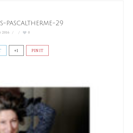
s-pascaltherme-29
e 2016
0
T
+1
PIN IT