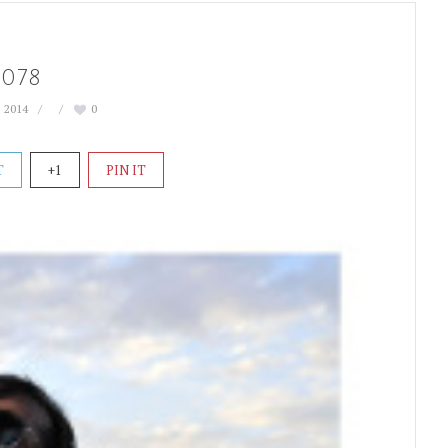
1078
 2014
0
T
+1
PIN IT