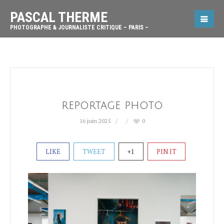
PASCAL THERME
PHOTOGRAPHE & JOURNALISTE CRITIQUE – PARIS –
reportage photo
16 juin 2025
0
LIKE
TWEET
+1
PIN IT