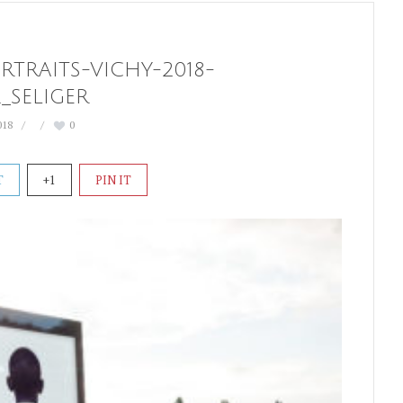
ORTRAITS-VICHY-2018-
_SELIGER
018
0
T
+1
PIN IT