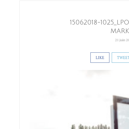
15062018-1025_LP
MARK
21 juin 2
LIKE
TWEE