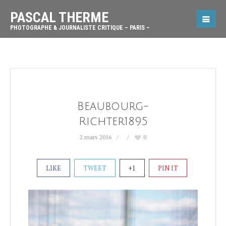
PASCAL THERME
PHOTOGRAPHE & JOURNALISTE CRITIQUE – PARIS –
Beaubourg-
Richter1895
2 mars 2016
0
LIKE
TWEET
+1
PIN IT