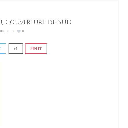
u, Couverture de SUD
018
0
T
+1
PIN IT