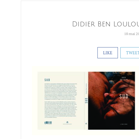
Didier Ben Loulo
18 mai 2
LIKE
TWEE