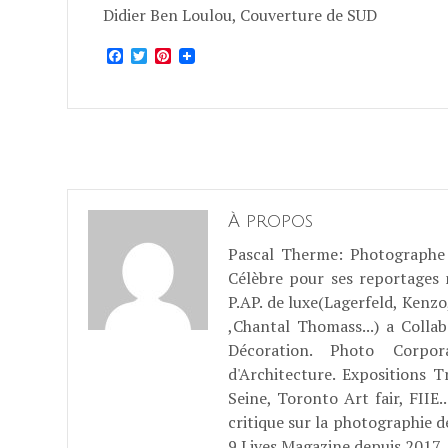
Didier Ben Loulou, Couverture de SUD
Facebook
Twitter
Pinterest
À propos
Pascal Therme
: Photographe 
Célèbre pour ses reportages
P.AP. de luxe(Lagerfeld, Kenzo
,Chantal Thomass...) a Coll
Décoration. Photo Corpo
d'Architecture. Expositions T
Seine, Toronto Art fair, FII
critique sur la photographie d
9 Lives Magazine depuis 2017..