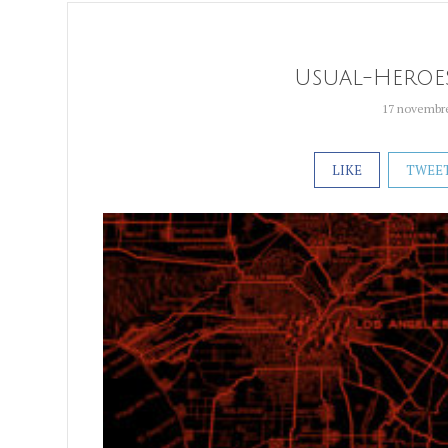
Usual-Heroe
17 novembr
LIKE
TWEE