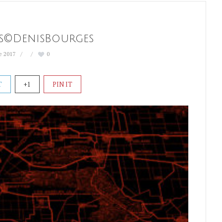
s©DenisBourges
e 2017
0
T
+1
PIN IT