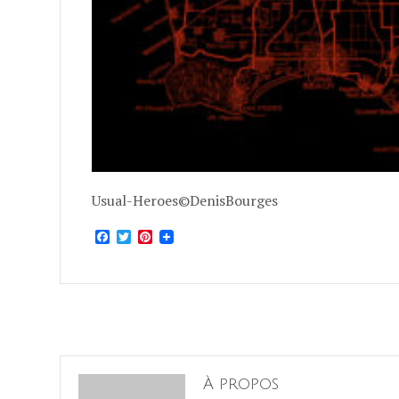
Usual-Heroes©DenisBourges
Facebook
Twitter
Pinterest
À propos