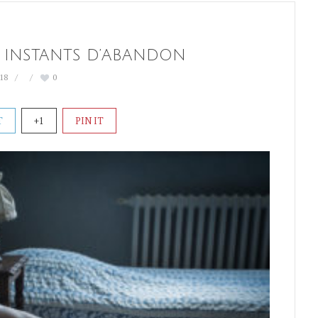
 INSTANTS D’ABANDON
18
0
T
+1
PIN IT