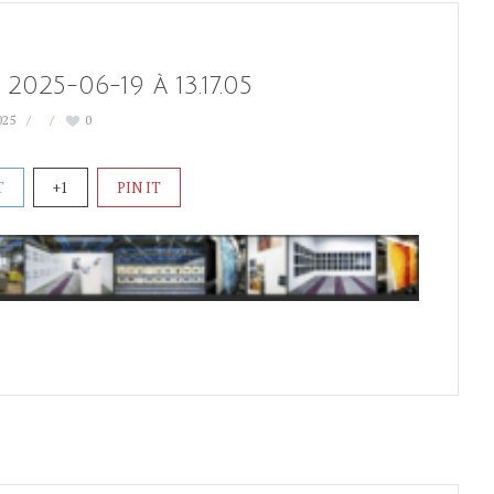
2025-06-19 à 13.17.05
025
0
T
+1
PIN IT