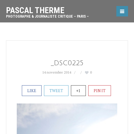
PASCAL THERME
PHOTOGRAPHE & JOURNALISTE CRITIQUE – PARIS –
_DSC0225
14 novembre 2014
0
LIKE
TWEET
+1
PIN IT