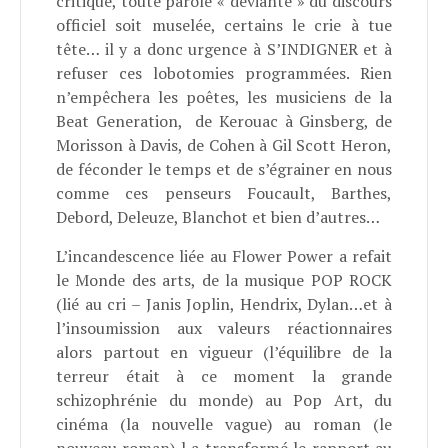
critique, toute parole « déviante » du discours
officiel soit muselée, certains le crie à tue
tête… il y a donc urgence à S’INDIGNER et à
refuser ces lobotomies programmées. Rien
n’empêchera les poêtes, les musiciens de la
Beat Generation, de Kerouac à Ginsberg, de
Morisson à Davis, de Cohen à Gil Scott Heron,
de féconder le temps et de s’égrainer en nous
comme ces penseurs Foucault, Barthes,
Debord, Deleuze, Blanchot et bien d’autres…
L’incandescence liée au Flower Power a refait
le Monde des arts, de la musique POP ROCK
(lié au cri – Janis Joplin, Hendrix, Dylan…et à
l’insoumission aux valeurs réactionnaires
alors partout en vigueur (l’équilibre de la
terreur était à ce moment la grande
schizophrénie du monde) au Pop Art, du
cinéma (la nouvelle vague) au roman (le