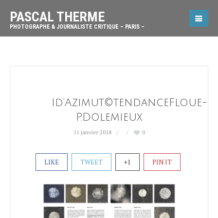
PASCAL THERME
PHOTOGRAPHE & JOURNALISTE CRITIQUE – PARIS –
Id’Azimut©tendanceFloue-
P.Dolemieux
11 janvier 2018
0
LIKE
TWEET
+1
PIN IT