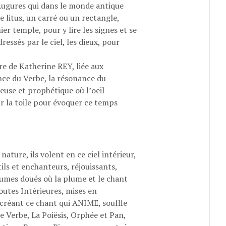
 Augures qui dans le monde antique
le litus, un carré ou un rectangle,
r temple, pour y lire les signes et se
essés par le ciel, les dieux, pour
ure de Katherine REY, liée aux
nce du Verbe, la résonance du
ieuse et prophétique où lʼoeil
sur la toile pour évoquer ce temps
ature, ils volent en ce ciel intérieur,
ils et enchanteurs, réjouissants,
aumes doués où la plume et le chant
toutes Intérieures, mises en
 créant ce chant qui ANIME, souffle
e Verbe, La Poiësis, Orphée et Pan,