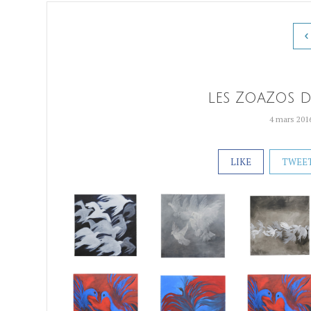
les ZoaZos d
4 mars 201
LIKE
TWEE