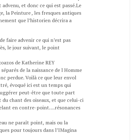
st advenu, et donc ce qui est passé.Le
, la Peinture , les fresques antiques
nement que lʼhistorien décrira a
e faire advenir ce qui n’est pas
ès, le jour suivant, le point
s zoazos de Katherine REY
é séparés de la naissance de l Homme
nc perdue. Voilà ce que leur envol
ré, évoqué ici est un temps qui
suggérer peut-être que toute part
du chant des oiseaux, et que celui-ci
ppelant en contre-point….résonances
u ne paraît point, mais ou la
iques pour toujours dans l’IMagina