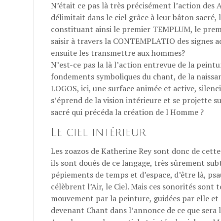
N’était ce pas là très précisément l’action des
délimitait dans le ciel grâce à leur bâton sacré, 
constituant ainsi le premier TEMPLUM, le premie
saisir à travers la CONTEMPLATIO des signes adr
ensuite les transmettre aux hommes?
Nʼest-ce pas la là lʼaction entrevue de la peint
fondements symboliques du chant, de la naissa
LOGOS, ici, une surface animée et active, silenc
sʼéprend de la vision intérieure et se projette 
sacré qui précéda la création de l Homme ?
Le ciel intérieur
Les zoazos de Katherine Rey sont donc de cette n
ils sont doués de ce langage, très sûrement subt
pépiements de temps et d’espace, d’être là, ps
célèbrent l’Air, le Ciel. Mais ces sonorités sont 
mouvement par la peinture, guidées par elle et
devenant Chant dans lʼannonce de ce que sera l