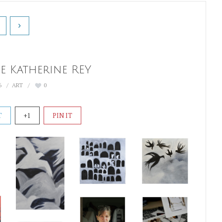
e Katherine REY
6
ART
0
T
+1
PIN IT