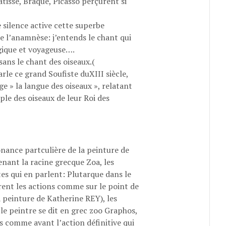
tisse, Braque, Picasso perçurent si
e silence active cette superbe
e l’anamnèse: j’entends le chant qui
gique et voyageuse….
sans le chant des oiseaux.(
parle ce grand Soufiste duXIII siècle,
e » la langue des oiseaux », relatant
ple des oiseaux de leur Roi des
ance partculière de la peinture de
nant la racine grecque Zoa, les
xtes qui en parlent: Plutarque dans le
rent les actions comme sur le point de
a peinture de Katherine REY), les
 le peintre se dit en grec zoo Graphos,
bles comme avant l’action définitive qui