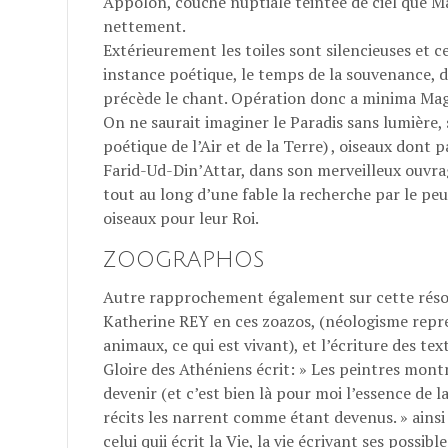
Appolon, couche nuptiale teintée de ciel que Ma
nettement.
Extérieurement les toiles sont silencieuses et c
instance poétique, le temps de la souvenance, d
précède le chant. Opération donc a minima Ma
On ne saurait imaginer le Paradis sans lumière, 
poétique de l’Air et de la Terre) , oiseaux dont 
Farid-Ud-DinʼAttar, dans son merveilleux ouvrag
tout au long dʼune fable la recherche par le peu
oiseaux pour leur Roi.
ZOOGRAPHOS
Autre rapprochement également sur cette réson
Katherine REY en ces zoazos, (néologisme repre
animaux, ce qui est vivant), et l’écriture des te
Gloire des Athéniens écrit: » Les peintres mont
devenir (et c’est bien là pour moi l’essence de l
récits les narrent comme étant devenus. » ainsi
celui quii écrit la Vie, la vie écrivant ses possi