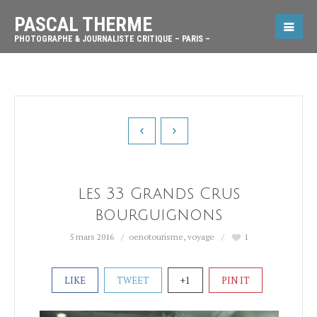
PASCAL THERME
PHOTOGRAPHE & JOURNALISTE CRITIQUE – PARIS –
les 33 Grands Crus
bourguignons
5 mars 2016
oenotourisme
,
voyage
1
LIKE
TWEET
+1
PIN IT