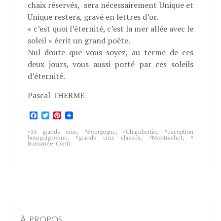
chaix réservés, sera nécessairement Unique et
Unique restera, gravé en lettres d’or.
« c’est quoi l’éternité, c’est la mer allée avec le
soleil » écrit un grand poête.
Nul doute que vous soyez, au terme de ces
deux jours, vous aussi porté par ces soleils
d’éternité.
Pascal THERME
Facebook
Twitter
Pinterest
33 grands crus
,
Bourgogne
,
Chambertin
,
exception
bourguignonne
,
grands crus classés
,
Montrachet
,
Romanée-Conti
À propos