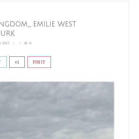
INGDOM_ EMILIE WEST
BURK
e 2017
0
T
+1
PIN IT