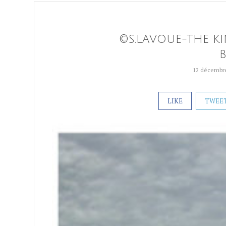
©S.LAVOUE-THE K
12 décembr
LIKE
TWEE