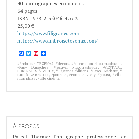
40 photographies en couleurs
64 pages
ISBN : 978-2-35046-476-3
25,00 €
https://www.filigranes.com
https://www.ambroisetezenas.com/
Facebook
Twitter
Pinterest
Ambroise TEZENAS
,
décors
,
énonciation photographique
,
Fany Dupêchez
,
festival photographique
,
FESTIVAL
PORTRAITS À VICHY
,
Filigranes éditions
,
Pascal Michaut
,
Patrick Le Bescont
,
portraits
,
Portraits Vichy
,
proust
,
Villa
mon plaisir
,
ville cinéma
À propos
Pascal Therme
: Photographe professionnel de