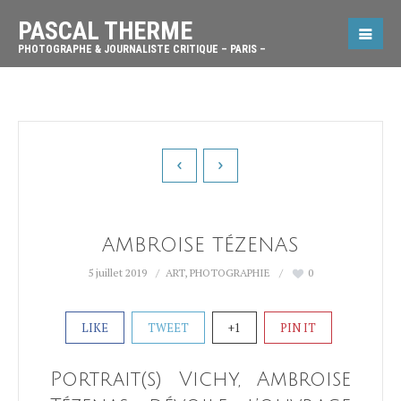
PASCAL THERME
PHOTOGRAPHE & JOURNALISTE CRITIQUE – PARIS –
AMBROISE TÉZENAS
5 juillet 2019
ART
,
PHOTOGRAPHIE
0
LIKE
TWEET
+1
PIN IT
Portrait(s) Vichy, Ambroise