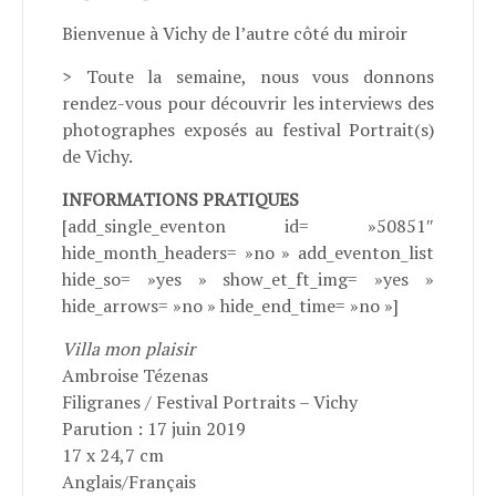
Bienvenue à Vichy de l’autre côté du miroir
> Toute la semaine, nous vous donnons
rendez-vous pour découvrir les interviews des
photographes exposés au festival Portrait(s)
de Vichy.
INFORMATIONS PRATIQUES
[add_single_eventon id= »50851″
hide_month_headers= »no » add_eventon_list
hide_so= »yes » show_et_ft_img= »yes »
hide_arrows= »no » hide_end_time= »no »]
Villa mon plaisir
Ambroise Tézenas
Filigranes / Festival Portraits – Vichy
Parution : 17 juin 2019
17 x 24,7 cm
Anglais/Français