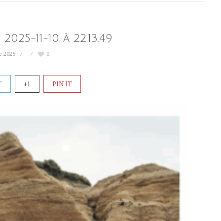
2025-11-10 à 22.13.49
e 2025
0
T
+1
PIN IT