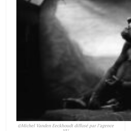
©Michel Vanden Eeckhoudt diffusé par l’agence
VU