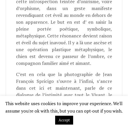
cette introspection teintée d’onirisme, voire
d’orphisme, dans un geste manifeste
revendiquant cet éveil au monde en dehors de
son apparence. Le but en est d’ en saisir la
pleine portée poétique, symbolique,
métaphysique. Cette résonance devient raison
et éveil du sujet inavoué. Il y a là une ascèse et
une opération plastique métaphysique, le
chien est devenu ce passeur de l’ombre, ce
compagnon familier aimé et aimant.
C’est en cela que la photographie de Jean
François Spricigo s’ouvre à l’infini, s’ancre
dans cet ici et maintenant, parle de ce
dialogue de l’intimité avec tout le Vivant, le
sujet de l’énonciation est tourné vers le Un,
This website uses cookies to improve your experience. We'll
universel en somme dans la quête de ce qui
assume you're ok with this, but you can opt-out if you wish.
fuit au delà des apparences.
Accept
Écoutons le, J
ean François Spricigo
se livre