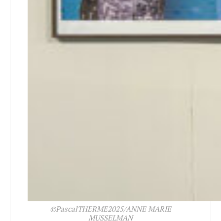
©PascalTHERME2025/ANNE MARIE
MUSSELMAN