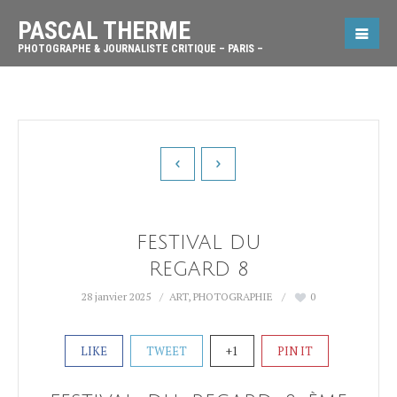
PASCAL THERME
PHOTOGRAPHE & JOURNALISTE CRITIQUE – PARIS –
FESTIVAL DU
REGARD 8
28 janvier 2025
ART
,
PHOTOGRAPHIE
0
LIKE
TWEET
+1
PIN IT