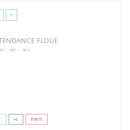
 TENDANCE FLOUE.
018
ART
0
T
+1
PIN IT