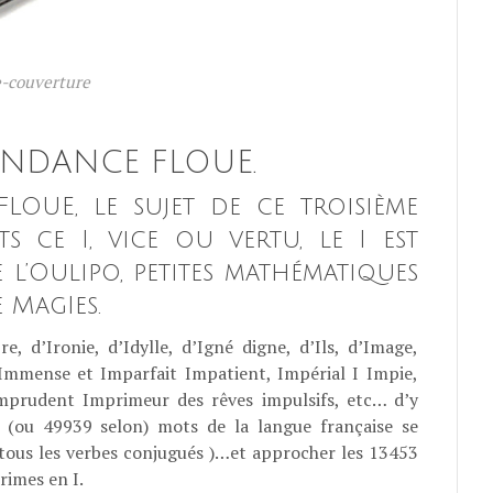
-couverture
TENDANCE FLOUE.
OUE, le sujet de ce troisième
 ce I, vice ou vertu, le I est
 l’Oulipo, petites mathématiques
 MagIes.
re, d’Ironie, d’Idylle, d’Igné digne, d’Ils, d’Image,
d’Immense et Imparfait Impatient, Impérial I Impie,
Imprudent Imprimeur des rêves impulsifs, etc… d’y
39 (ou 49939 selon) mots de la langue française se
tous les verbes conjugués )…et approcher les 13453
 rimes en I.