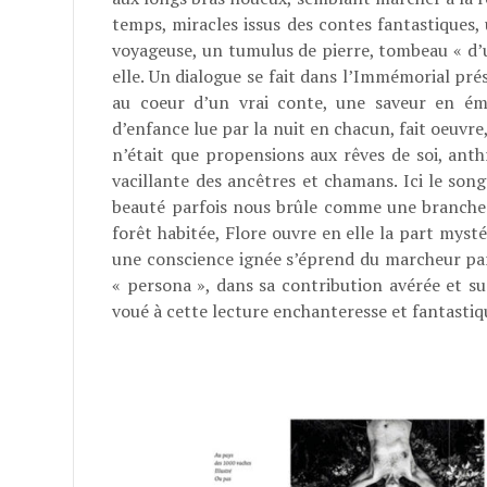
temps, miracles issus des contes fantastiques, 
voyageuse, un tumulus de pierre, tombeau « d’u
elle. Un dialogue se fait dans l’Immémorial pr
au coeur d’un vrai conte, une saveur en ém
d’enfance lue par la nuit en chacun, fait oeuvre
n’était que propensions aux rêves de soi, ant
vacillante des ancêtres et chamans. Ici le songe
beauté parfois nous brûle comme une branche b
forêt habitée, Flore ouvre en elle la part mystér
une conscience ignée s’éprend du marcheur par l
« persona », dans sa contribution avérée et sue
voué à cette lecture enchanteresse et fantastiq