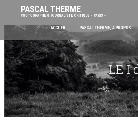
PASCAL THERME
PHOTOGRAPHE & JOURNALISTE CRITIQUE – PARIS –
ACCUEIL
PASCAL THERME, A PROPOS…
LE I