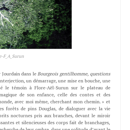
e-F_A_Surun
r Jourdain dans le
Bourgeois gentilhomme, questions
nterjection, un démarrage, une mise en bouche, une
é le témoin à Flore-Aël-Surun sur le plateau de
t magique de son enfance, celle des contes et des
u monde, avec moi même, cherchant mon chemin. » et
les forêts de pins Douglas, de dialoguer avec la vie
prits nocturnes pris aux branches, devant le miroir
ssantes et silencieuses des corps fait de branchages,
echerche de leur ombre, dans une solitude d’avant le