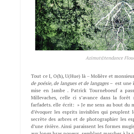
Azimut©tendance Flou
Tout ce I, O(h), U(Hue) là – Molière et monsieu
de poésie, de langues et de langages –
est une i
mise en Jambe . Patrick Tourneboeuf a pass
Millevaches, celle ci s’avance dans la forê
farfadets. elle écrit: » Je me sens au bout d
d’évoquer les esprits invisibles qui peuplent 
secrète des arbres et de photographier les es
d’une rivière. Ainsi paraissent les formes mugi
aux longs bras noueux, semblant marcher à la r