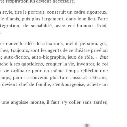
tte respiration lui devient nécessaire.
n style, tire le portrait, construit un cadre rigoureux,
le d’amis, puis plus largement, dans le milieu. Faire
́gration, de sociabilité, avec cet humour froid,
.
e nouvelle idée de situations, inclut personnages,
hes, toujours, sont les agents de ce théâtre privé où
 auto-fiction, auto-biographie, jeux de rôle, «
faut
tache à ses quotidiens, croquer la vie, inventer, le roi
la vie ordinaire pour en même temps réfléchir une
 temps, pour se souvenir plus tard aussi…il a 30 ans,
, il devient chef de famille, s’embourgeoise, achète un
une angoisse monte, il faut s’y coller sans tarder,