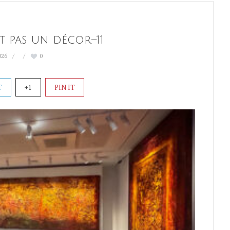
t pas un décor–11
026
0
T
+1
PIN IT