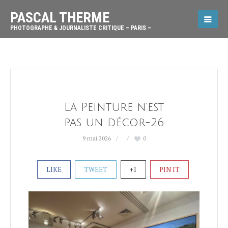
PASCAL THERME
PHOTOGRAPHE & JOURNALISTE CRITIQUE – PARIS –
La Peinture n’est
pas un décor-26
9 mai 2026
0
LIKE
TWEET
+1
PIN IT