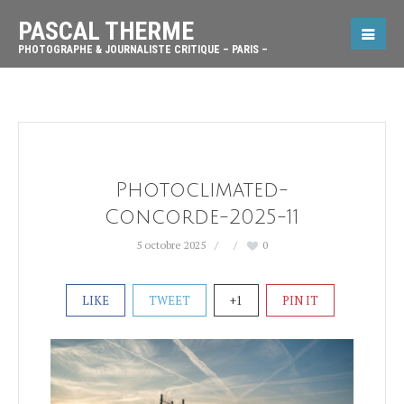
PASCAL THERME
PHOTOGRAPHE & JOURNALISTE CRITIQUE – PARIS –
Photoclimated-
Concorde-2025-11
5 octobre 2025
0
LIKE
TWEET
+1
PIN IT