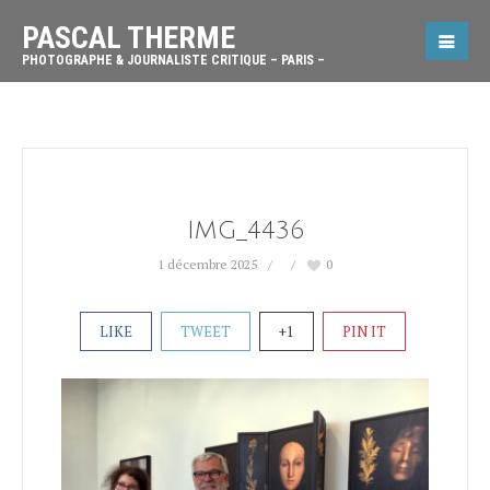
PASCAL THERME
PHOTOGRAPHE & JOURNALISTE CRITIQUE – PARIS –
IMG_4436
1 décembre 2025
0
LIKE
TWEET
+1
PIN IT