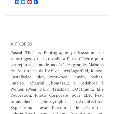
Facebook
Twitter
Pinterest
À propos
Pascal Therme
: Photographe professionnel de
reportages, vit et travaille à Paris. Célèbre pour
ses reportages mode, au côté des grandes Maisons
de Couture et de P.AP. de luxe(Lagerfeld, Kenzo,
Castelbajac, Dior, Westwood, Lanvin, Rochas,
Smalto, ,Chantal Thomass...) a Collabore à
Women'sWear Daily, TraxMag, L'Optimum, Elle
Décoration. Photo Corporate pour EDF, Féau
Immobilier, photographie d'Architecture.
Expositions Travail Personnel de création à
galerie Sparts, rue de Seine, Toronto Art fair,