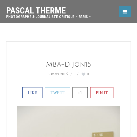
PASCAL THERME
PHOTOGRAPHE & JOURNALISTE CRITIQUE – PARIS –
MBA-Dijon15
5 mars 2015
0
LIKE
TWEET
+1
PIN IT