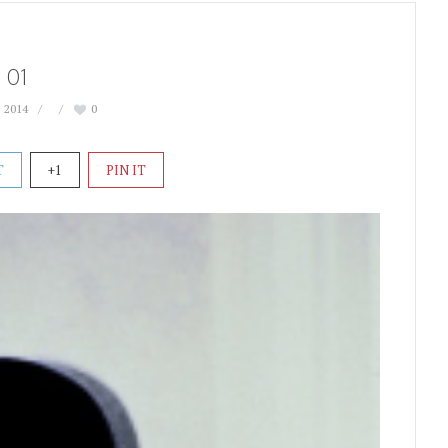
01
 2014
0
T
+1
PIN IT