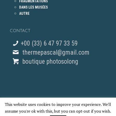
FRAGMENTATIONS
DANS LES MUSÉES
AUTRE
CONTACT
+00 (33) 6 47 97 33 59
thermepascal@gmail.com
boutique photosolong
This website uses cookies to improve your experience. We'll
© 2018 Pascal Therme - REPORTAGES PHOTO PARIS
assume you're ok with this, but you can opt-out if you wish.