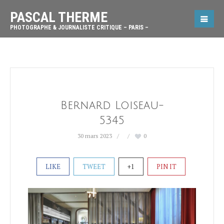
PASCAL THERME
PHOTOGRAPHE & JOURNALISTE CRITIQUE – PARIS –
Bernard Loiseau-
5345
30 mars 2023
0
LIKE
TWEET
+1
PIN IT