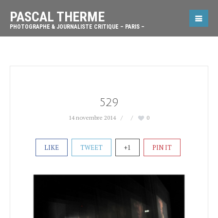
PASCAL THERME
PHOTOGRAPHE & JOURNALISTE CRITIQUE – PARIS –
529
14 novembre 2014
0
LIKE
TWEET
+1
PIN IT