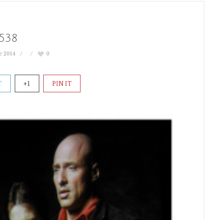
538
e 2014
0
T
+1
PIN IT