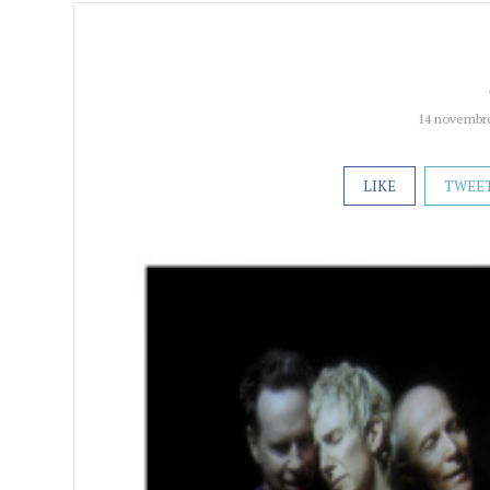
14 novembr
LIKE
TWEE