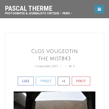
PASCAL THERME
PHOTOGRAPHE & JOURNALISTE CRITIQUE – PARIS –
Clos Vougeotin
the mist843
3 septembre 2015
0
LIKE
TWEET
+1
PIN IT