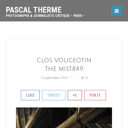
PASCAL THERME
PHOTOGRAPHE & JOURNALISTE CRITIQUE – PARIS –
Clos Vougeotin
the mist849
3 septembre 2015
0
LIKE
TWEET
+1
PIN IT