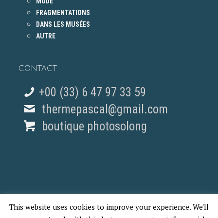
MODE
FRAGMENTATIONS
DANS LES MUSÉES
AUTRE
CONTACT
+00 (33) 6 47 97 33 59
thermepascal@gmail.com
boutique photosolong
This website uses cookies to improve your experience. We'll
© 2018 Pascal Therme - REPORTAGES PHOTO PARIS