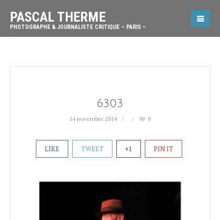
PASCAL THERME
PHOTOGRAPHE & JOURNALISTE CRITIQUE – PARIS –
6303
14 novembre 2014
0
LIKE
TWEET
+1
PIN IT