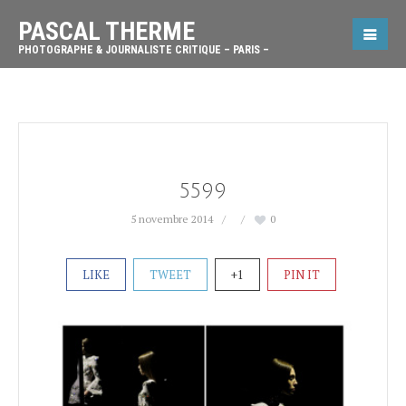
PASCAL THERME
PHOTOGRAPHE & JOURNALISTE CRITIQUE – PARIS –
5599
5 novembre 2014
0
LIKE
TWEET
+1
PIN IT